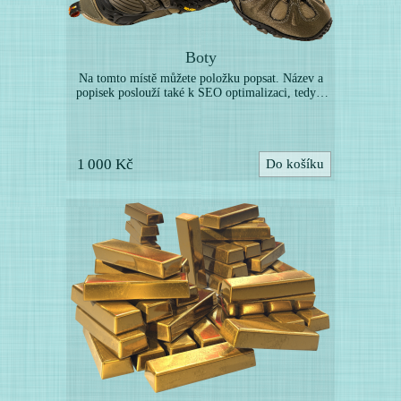
Boty
Na tomto místě můžete položku popsat. Název a
popisek poslouží také k SEO optimalizaci, tedy k
lepší indexaci vyhledávači. Níže můžete nahrát
další obrázky k této položce. (Toto je pouze
ukázka webové šablony, uvedené zboží není určeno
k prodeji. Položky nahraďte vlastními produkty.)
1 000 Kč
Do košíku