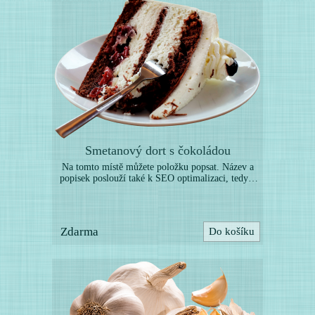
Smetanový dort s čokoládou
Na tomto místě můžete položku popsat. Název a
popisek poslouží také k SEO optimalizaci, tedy k
lepší indexaci vyhledávači. Níže můžete nahrát
další obrázky k této položce. (Toto je pouze
ukázka webové šablony, uvedené zboží není určeno
k prodeji. Položky nahraďte vlastními produkty.)
Zdarma
Do košíku