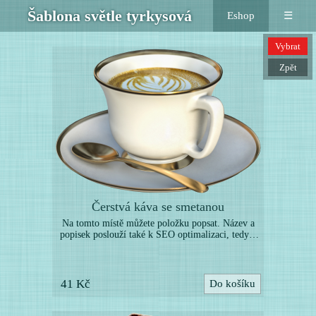
Šablona světle tyrkysová
Eshop
☰
Vybrat
Zpět
Čerstvá káva se smetanou
Na tomto místě můžete položku popsat. Název a
popisek poslouží také k SEO optimalizaci, tedy k
lepší indexaci vyhledávači. Níže můžete nahrát
další obrázky k této položce. (Toto je pouze
ukázka webové šablony, uvedené zboží není určeno
k prodeji. Položky nahraďte vlastními produkty.)
41 Kč
Do košíku