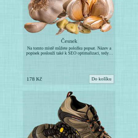
Česnek
Na tomto místě můžete položku popsat. Název a
popisek poslouží také k SEO optimalizaci, tedy k
lepší indexaci vyhledávači. Níže můžete nahrát
další obrázky k této položce. (Toto je pouze
ukázka webové šablony, uvedené zboží není určeno
k prodeji. Položky nahraďte vlastními produkty.)
178 Kč
Do košíku